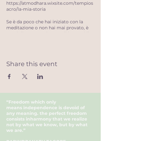
https://atmodhara.wixsite.com/tempios
acro/la-mia-storia
Se è da poco che hai iniziato con la
meditazione o non hai mai provato, è
consigliato partecipare agli incontri il
più frequentemente possibile per
rendere l'esperienza più profonda ed
apprezzare pienamente i benefici.
Necessaria la prenotazione,
Share this event
Grazie,
Angelica e Dhara.
“Freedom which only
means
independence
is devoid of
any
meaning
. the
perfect
freedom
consists in
harmony
that we realize
not by what we know, but by what
we are.”