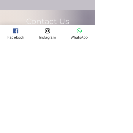
Contact Us
Facebook
Instagram
WhatsApp
YOGANAUT
via Guglielmo Albimonte 17, 00176
Pigneto district, Rome
Phone:
348 31 87786
Email:
info@yoganauta.it