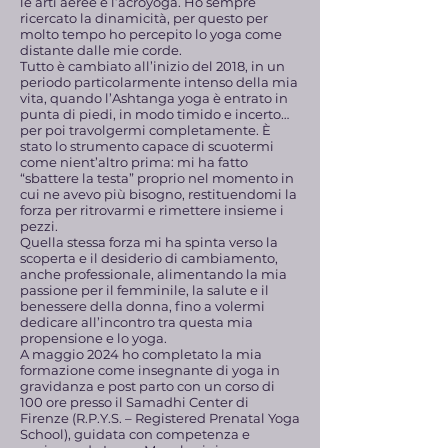
le arti aeree e l’acroyoga. Ho sempre
ricercato la dinamicità, per questo per
molto tempo ho percepito lo yoga come
distante dalle mie corde.
Tutto è cambiato all’inizio del 2018, in un
periodo particolarmente intenso della mia
vita, quando l’Ashtanga yoga è entrato in
punta di piedi, in modo timido e incerto…
per poi travolgermi completamente. È
stato lo strumento capace di scuotermi
come nient’altro prima: mi ha fatto
“sbattere la testa” proprio nel momento in
cui ne avevo più bisogno, restituendomi la
forza per ritrovarmi e rimettere insieme i
pezzi.
Quella stessa forza mi ha spinta verso la
scoperta e il desiderio di cambiamento,
anche professionale, alimentando la mia
passione per il femminile, la salute e il
benessere della donna, fino a volermi
dedicare all’incontro tra questa mia
propensione e lo yoga.
A maggio 2024 ho completato la mia
formazione come insegnante di yoga in
gravidanza e post parto con un corso di
100 ore presso il Samadhi Center di
Firenze (R.P.Y.S. – Registered Prenatal Yoga
School), guidata con competenza e