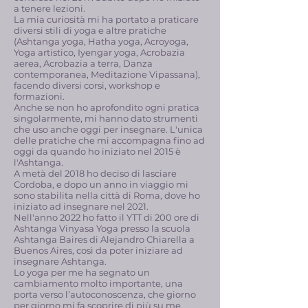
a tenere lezioni.
La mia curiosità mi ha portato a praticare
diversi stili di yoga e altre pratiche
(Ashtanga yoga, Hatha yoga, Acroyoga,
Yoga artistico, Iyengar yoga, Acrobazia
aerea, Acrobazia a terra, Danza
contemporanea, Meditazione Vipassana),
facendo diversi corsi, workshop e
formazioni.
Anche se non ho aprofondito ogni pratica
singolarmente, mi hanno dato strumenti
che uso anche oggi per insegnare. L'unica
delle pratiche che mi accompagna fino ad
oggi da quando ho iniziato nel 2015 è
l'Ashtanga.
A metà del 2018 ho deciso di lasciare
Cordoba, e dopo un anno in viaggio mi
sono stabilita nella città di Roma, dove ho
iniziato ad insegnare nel 2021.
Nell'anno 2022 ho fatto il YTT di 200 ore di
Ashtanga Vinyasa Yoga presso la scuola
Ashtanga Baires di Alejandro Chiarella a
Buenos Aires, così da poter iniziare ad
insegnare Ashtanga.
Lo yoga per me ha segnato un
cambiamento molto importante, una
porta verso l’autoconoscenza, che giorno
per giorno mi fa scoprire di più su me