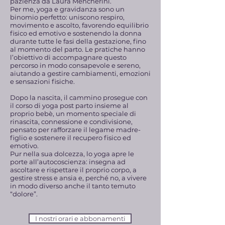
pazienza da Laura Mencherini.
Per me, yoga e gravidanza sono un
binomio perfetto: uniscono respiro,
movimento e ascolto, favorendo equilibrio
fisico ed emotivo e sostenendo la donna
durante tutte le fasi della gestazione, fino
al momento del parto. Le pratiche hanno
l’obiettivo di accompagnare questo
percorso in modo consapevole e sereno,
aiutando a gestire cambiamenti, emozioni
e sensazioni fisiche.
Dopo la nascita, il cammino prosegue con
il corso di yoga post parto insieme al
proprio bebè, un momento speciale di
rinascita, connessione e condivisione,
pensato per rafforzare il legame madre-
figlio e sostenere il recupero fisico ed
emotivo.
Pur nella sua dolcezza, lo yoga apre le
porte all’autocoscienza: insegna ad
ascoltare e rispettare il proprio corpo, a
gestire stress e ansia e, perché no, a vivere
in modo diverso anche il tanto temuto
“dolore”.
I nostri orari e abbonamenti