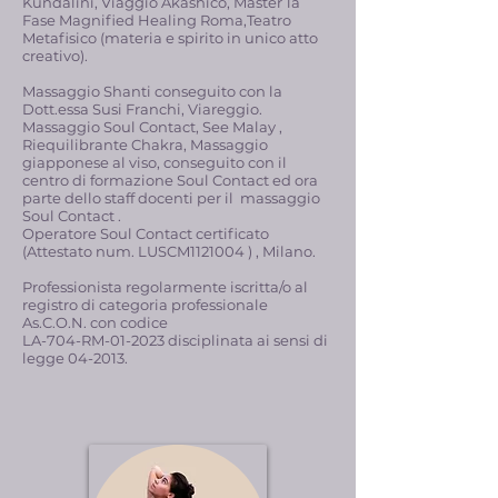
Kundalini, Viaggio Akashico, Master 1a
Fase Magnified Healing Roma,Teatro
Metafisico (materia e spirito in unico atto
creativo).
Massaggio Shanti conseguito con la
Dott.essa Susi Franchi, Viareggio.
Massaggio Soul Contact, See Malay ,
Riequilibrante Chakra, Massaggio
giapponese al viso, conseguito con il
centro di formazione Soul Contact ed ora
parte dello staff docenti per il massaggio
Soul Contact .
Operatore Soul Contact certificato
(Attestato num. LUSCM1121004 ) , Milano.
Professionista regolarmente iscritta/o al
registro di categoria professionale
As.C.O.N. con codice
LA-704-RM-01-2023 disciplinata ai sensi di
legge 04-2013.