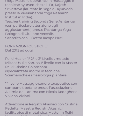
(Yoga Master e operatrice in massaggio e
tecniche ayurvediche) e il Dr, Rajesh
Srivastava (laureato in Yoga e . Ayurveda
presso la Vivekananda Yoga Research
Institut in India).
​Teacher training Seconda Serie Ashtanga
(con particolare attenzione agli
aggiustamenti) presso l'Ashtanga Yoga
Bologna di Giuliano Vecchiè.
​Sanscrito con il Dottor Iacopo Nuti.
FORMAZIONI OLISTICHE:
Dal 2015 ad oggi
Reiki Healer 1° 2° e 3° Livello , metodo
Mikao Usui e Karuna 1° livello con la Master
Reiki Cristina Colombara
(specializzata inoltre in tecniche
Sciamaniche e riflessologia plantare).
1° livello Massaggio sonoro terapeutico con
campane tibetane presso l'associazione
Alkimia dell' anima con Nicola Rodegher e
Viviana Viviani.
Attivazione ai Registri Akashici con Cristina
Pedetta (Maestra Registri Akashici,
facilitatrice di metafisica, Master in Reiki