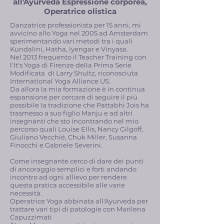
all'Ayurveda Espressione corporea,
Operatrice olistica​
Danzatrice professionista per 15 anni, mi
avvicino allo Yoga nel 2005 ad Amsterdam
sperimentando vari metodi tra i quali
Kundalini, Hatha, Iyengar e Vinyasa.
Nel 2013 frequento il Teacher Training con
l'It's Yoga di Firenze della Prima Serie
Modificata di Larry Shultz, riconosciuta
International Yoga Alliance US.
Da allora la mia formazione è in continua
espansione per cercare di seguire il più
possibile la tradizione che Pattabhi Jois ha
trasmesso a suo figlio Manju e ad altri
insegnanti che sto incontrando nel mio
percorso quali Louise Ellis, Nancy Gilgoff,
Giuliano Vecchié, Chuk Miller, Susanna
Finocchi e Gabriele Severini.
Come insegnante cerco di dare dei punti
di ancoraggio semplici e forti andando
incontro ad ogni allievo per rendere
questa pratica accessibile alle varie
necessità.
​​Operatrice Yoga abbinata all'Ayurveda per
trattare vari tipi di patologie con Marilena
Capuzzimati