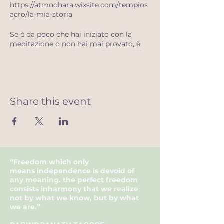
https://atmodhara.wixsite.com/tempios
acro/la-mia-storia
Se è da poco che hai iniziato con la
meditazione o non hai mai provato, è
consigliato partecipare agli incontri il
più frequentemente possibile per
rendere l'esperienza più profonda ed
apprezzare pienamente i benefici.
Necessaria la prenotazione,
Share this event
Grazie,
Angelica e Dhara.
“Freedom which only
means
independence
is devoid of
any
meaning
. the
perfect
freedom
consists in
harmony
that we realize
not by what we know, but by what
we are.”