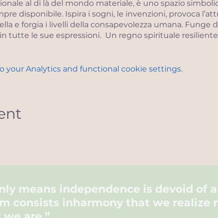
nale al di là del mondo materiale, è uno spazio simbolico
e disponibile. Ispira i sogni, le invenzioni, provoca l’att
ella e forgia i livelli della consapevolezza umana. Funge 
ta in tutte le sue espressioni. Un regno spirituale resilie
izzazioni, capace d’illuminare la via di una vita ordinaria. 
moria, quest’archivio è interattivo, poiché esercita una
istri dunque costituiscono un'infinita risorsa spirituale 
your Analytics and functional cookie settings.
ta personale e del potere che ognuno ha...
ULTERIORI INFORMAZIONI CONTINUA A LEGGERE QUI:
ent
tri.com/formazioneakasha
only means
independence
is devoid of 
m consists in
harmony
that we realize 
 we are.”