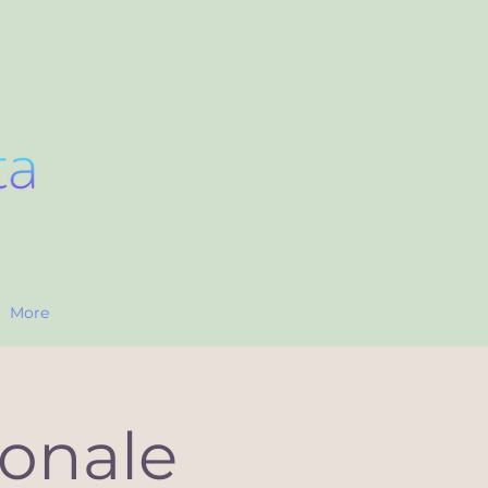
More
ionale