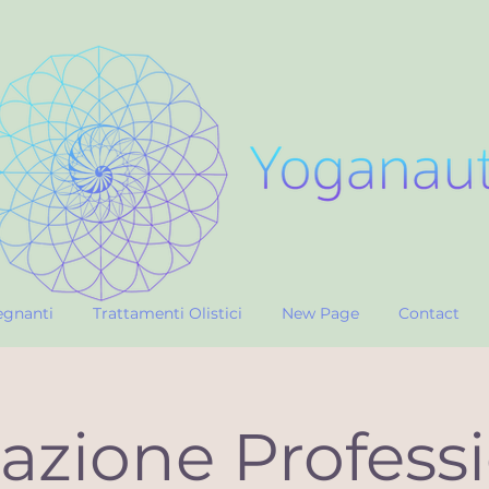
egnanti
Trattamenti Olistici
New Page
Contact
zione Profess