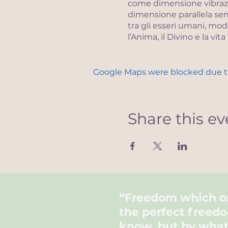
come dimensione vibrazio
dimensione parallela sempr
tra gli esseri umani, mod
l’Anima, il Divino e la vi
dogmi, istituzioni e organ
semplice magazzino di me
vita d’ogni giorno. I Reg
Google Maps were blocked due to 
consapevoli della cresci
PER L'INSCRIZIONE E 
Share this ev
https://www.akasharegis
“Freedom which 
the
perfect
freedo
know, but by what