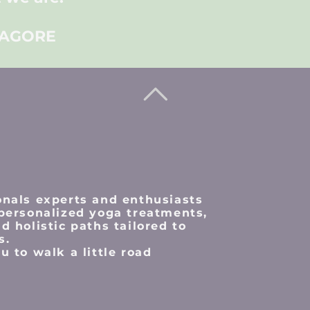
TAGORE
onals
experts and enthusiasts
 personalized yoga treatments,
d holistic paths tailored to
s.
u to walk a little road