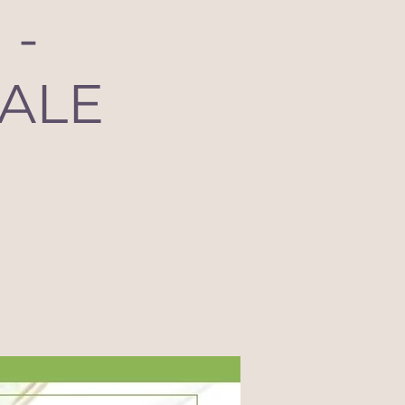
 -
UALE