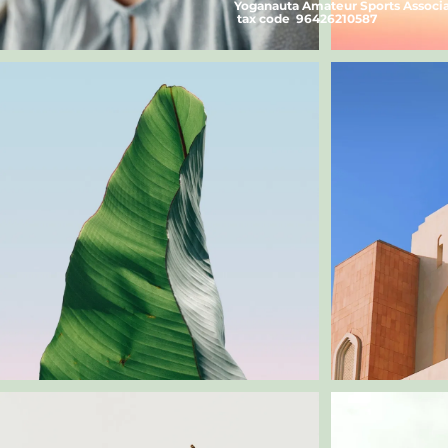
Yoganauta Amateur Sports Associ
tax code 96426210587