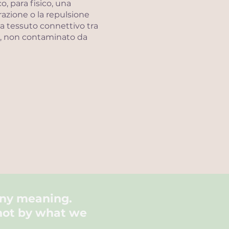
, para fisico, una
razione o la repulsione
da tessuto connettivo tra
nte, non contaminato da
Al contrario di un
 grande influenza sulla
che rende indipendenti e
any
meaning
.
not by what we