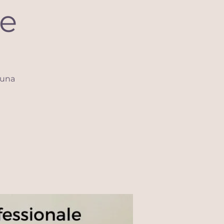
e
 una