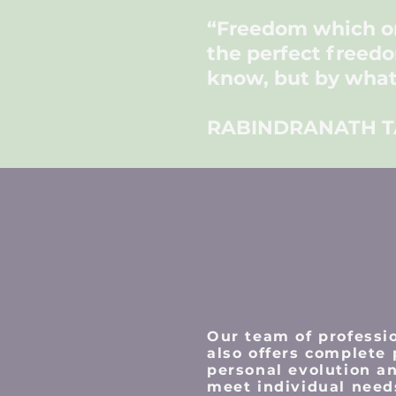
“Freedom which 
the
perfect
freedo
know, but by what
RABINDRANATH 
Our team of professi
also offers complete
personal evolution an
meet individual need