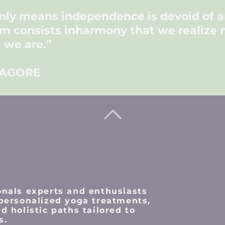
only means
independence
is devoid of 
m consists in
harmony
that we realize 
 we are.”
TAGORE
onals
experts and enthusiasts
 personalized yoga treatments,
d holistic paths tailored to
s.