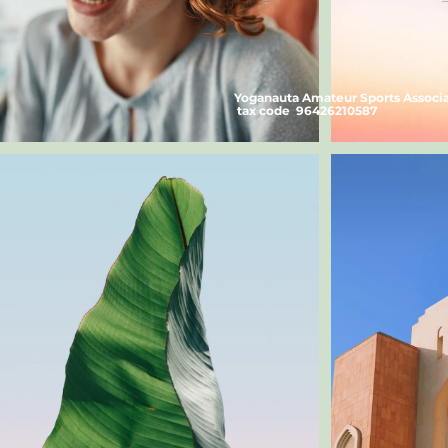
Yoganauta Amateur Sports Associ
tax code 96426210587