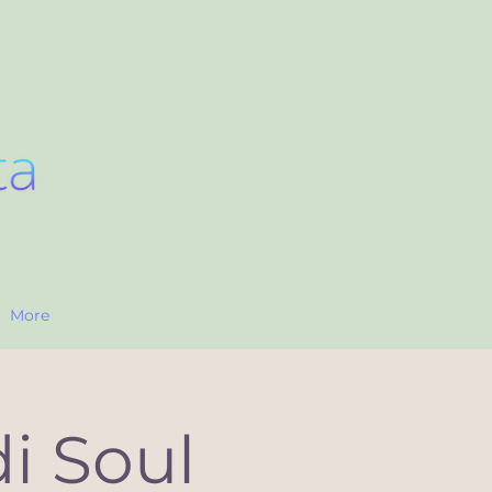
More
i Soul