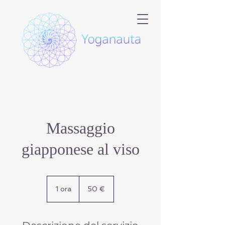
Massaggio
giapponese al viso
50
euro
1 ora
1
50 €
o
r