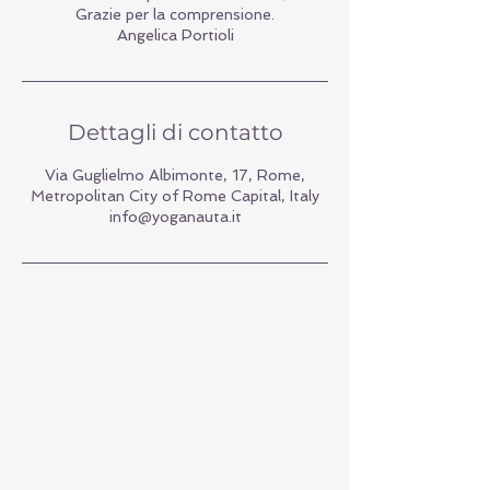
Grazie per la comprensione.
Angelica Portioli
Dettagli di contatto
Via Guglielmo Albimonte, 17, Rome,
Metropolitan City of Rome Capital, Italy
info@yoganauta.it
“La libertà che significa
unicamente
indipendenza
è priva di
qualsiasi
significato
. La
perfetta
libertà
consiste nell'
armonia
che noi
realizziamo non per mezzo di quanto
conosciamo, ma di ciò che siamo.”