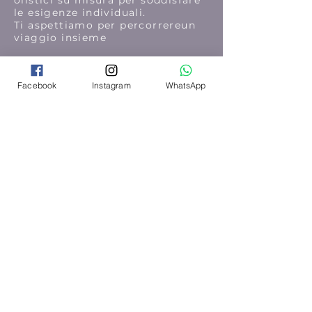
olistici su misura per soddisfare
le esigenze individuali.
Ti aspettiamo per percorrereun
viaggio insieme
Facebook
Instagram
WhatsApp
Seguici su Instagram
@wix
#wix