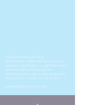
“La libertà che significa
unicamente
indipendenza
è priva di
qualsiasi
significato
. La
perfetta
libertà
consiste nell'
armonia
che noi
realizziamo non per mezzo di quanto
conosciamo, ma di ciò che siamo.”
RABINDRANATH TAGORE