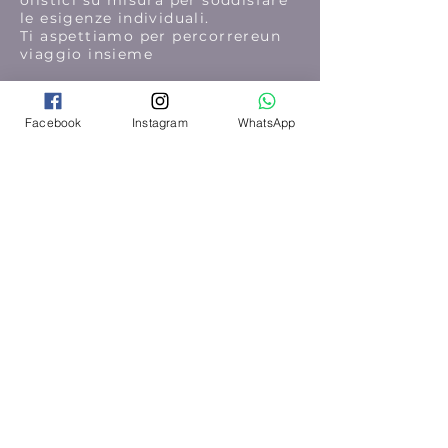
olistici su misura per soddisfare
le esigenze individuali.
Ti aspettiamo per percorrereun
viaggio insieme
Facebook
Instagram
WhatsApp
Seguici su Instagram
@wix
#wix