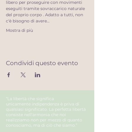
libero per proseguire con movimenti 
eseguiti tramite sovraccarico naturale 
del proprio corpo . Adatto a tutti, non 
c'è bisogno di avere…
Mostra di più
Condividi questo evento
“La libertà che significa
unicamente
indipendenza
è priva di
qualsiasi
significato
. La
perfetta
libertà
consiste nell'
armonia
che noi
realizziamo non per mezzo di quanto
conosciamo, ma di ciò che siamo.”