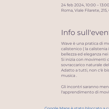
24 feb 2024, 10:00 – 13:0
Roma, Viale Filarete, 215
Info sull'even
Wave è una pratica di mo
calistenico ( la calistenia
bellezza ed eleganza nei
Si inizia con movimenti 
sovraccarico naturale del
Adatto a tutti, non c'è 
musica .
Gli incontri saranno men
l'apprendimento di movim
movimento creativo interi
senza limiti.
Si terminerà con un rilas
Google Maps è stato bloccato a cau