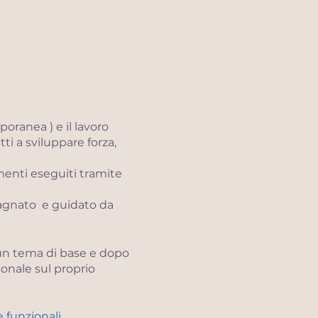
oranea ) e il lavoro
tti a sviluppare forza,
menti eseguiti tramite
mpagnato e guidato da
 un tema di base e dopo
onale sul proprio
emotivo di di esprimersi
 funzionali.