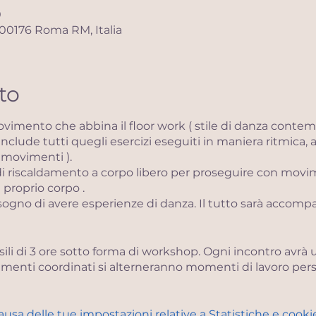
0
, 00176 Roma RM, Italia
to
vimento che abbina il floor work ( stile di danza contemp
 include tutti quegli esercizi eseguiti in maniera ritmica, a
 movimenti ).
di riscaldamento a corpo libero per proseguire con movi
 proprio corpo .
bisogno di avere esperienze di danza. Il tutto sarà acco
sili di 3 ore sotto forma di workshop. Ogni incontro avrà
enti coordinati si alterneranno momenti di lavoro pers
ore per dare libertà ai nostri corpi fisico - energetico - 
samento profondo. Abiti comodi, calzini o scalzi.
sa delle tue impostazioni relative a Statistiche e cookie