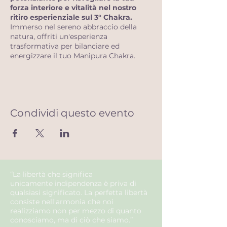
forza interiore e vitalità nel nostro
ritiro esperienziale sul 3° Chakra.
Immerso nel sereno abbraccio della
natura, offriti un'esperienza
trasformativa per bilanciare ed
energizzare il tuo Manipura Chakra.
Posizione: Mulino Murghen Noce di
Zeri(MS)
Condividi questo evento
Informazioni sul ritiro:
Manipura Chakra, il centro del potere
personale, della fiducia e
dell'autostima.
Attraverso pratiche
energetiche, yoga, massaggi,
meditazioni, pranayama e tecniche di
“La libertà che significa
consapevolezza, attingerai alla potente
unicamente
indipendenza
è priva di
energia del terzo chakra per fare
qualsiasi
significato
. La
perfetta
libertà
emergere il tuo vero potenziale.
consiste nell'
armonia
che noi
realizziamo non per mezzo di quanto
Cosa aspettarsi:
conosciamo, ma di ciò che siamo.”