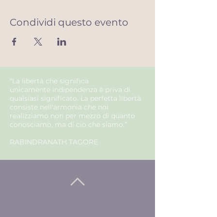
Condividi questo evento
“La libertà che significa
unicamente
indipendenza
è priva di
qualsiasi
significato
. La
perfetta
libertà
consiste nell'
armonia
che noi
realizziamo non per mezzo di quanto
conosciamo, ma di ciò che siamo.”
RABINDRANATH TAGORE