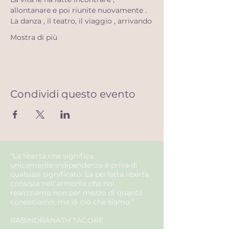
allontanare e poi riunite nuovamente . 
La danza , il teatro, il viaggio , arrivando
Mostra di più
Condividi questo evento
“La libertà che significa
unicamente
indipendenza
è priva di
qualsiasi
significato
. La
perfetta
libertà
consiste nell'
armonia
che noi
realizziamo non per mezzo di quanto
conosciamo, ma di ciò che siamo.”
RABINDRANATH TAGORE