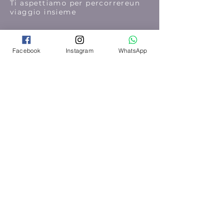
Ti aspettiamo per percorrereun
viaggio insieme
Facebook
Instagram
WhatsApp
Seguici su Instagram
@wix
#wix