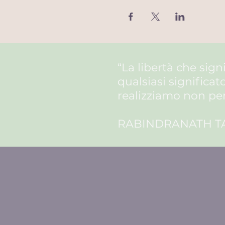
“La libertà che sig
qualsiasi
significat
realizziamo non pe
RABINDRANATH T