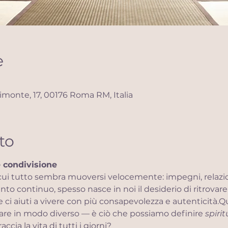
e
monte, 17, 00176 Roma RM, Italia
to
e condivisione
ui tutto sembra muoversi velocemente: impegni, relazioni,
 continuo, spesso nasce in noi il desiderio di ritrovare 
e ci aiuti a vivere con più consapevolezza e autenticità.Q
re in modo diverso — è ciò che possiamo definire 
spirit
ia la vita di tutti i giorni?