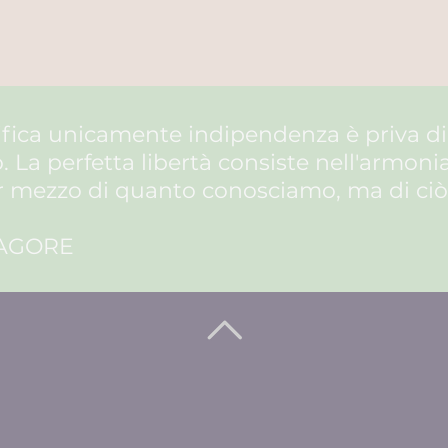
nifica unicamente
indipendenza
è priva di
o
. La
perfetta
libertà consiste nell'
armoni
r mezzo di quanto conosciamo, ma di ciò
AGORE