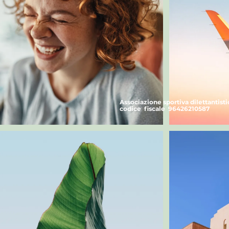
Associazione sportiva dilettantist
codice fiscale 96426210587