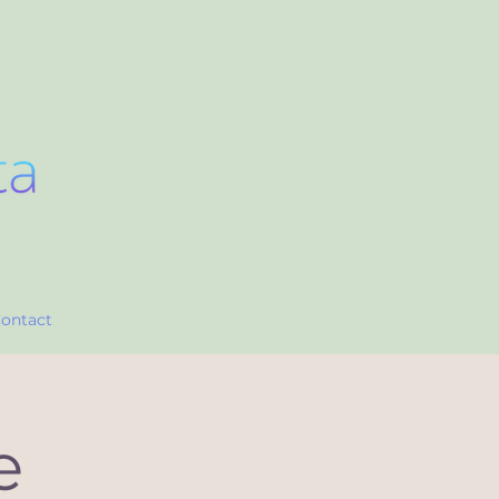
ontact
e