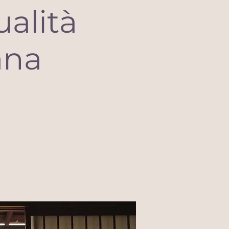
ualità
ana